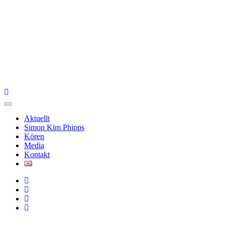
Skip
Svenska Kammarkören
The Swedish Chamber Choir
to
content
Svenska Kammarkören
The Swedish Chamber Choir
Aktuellt
Simon Kim Phipps
Kören
Media
Kontakt