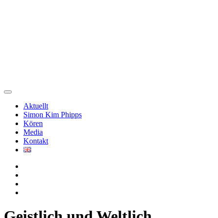
Skip
Svenska Kammarkören
The Swedish Chamber Choir
to
content
Svenska Kammarkören
The Swedish Chamber Choir
Aktuellt
Simon Kim Phipps
Kören
Media
Kontakt
Geistlich und Weltlich