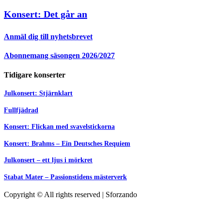
Konsert: Det går an
Anmäl dig till nyhetsbrevet
Abonnemang säsongen 2026/2027
Tidigare konserter
Julkonsert: Stjärnklart
Fullfjädrad
Konsert: Flickan med svavelstickorna
Konsert: Brahms – Ein Deutsches Requiem
Julkonsert – ett ljus i mörkret
Stabat Mater – Passionstidens mästerverk
Copyright © All rights reserved
|
Sforzando