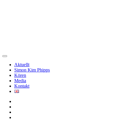
Skip
Svenska Kammarkören
The Swedish Chamber Choir
to
content
Svenska Kammarkören
The Swedish Chamber Choir
Aktuellt
Simon Kim Phipps
Kören
Media
Kontakt