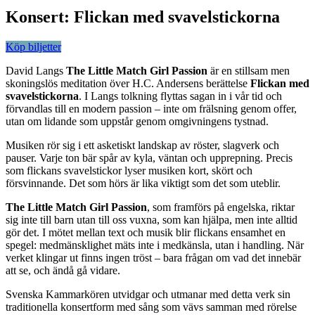
Konsert: Flickan med svavelstickorna
Köp biljetter
David Langs
The Little Match Girl Passion
är en stillsam men
skoningslös meditation över H.C. Andersens berättelse
Flickan med
svavelstickorna
. I Langs tolkning flyttas sagan in i vår tid och
förvandlas till en modern passion – inte om frälsning genom offer,
utan om lidande som uppstår genom omgivningens tystnad.
Musiken rör sig i ett asketiskt landskap av röster, slagverk och
pauser. Varje ton bär spår av kyla, väntan och upprepning. Precis
som flickans svavelstickor lyser musiken kort, skört och
försvinnande. Det som hörs är lika viktigt som det som uteblir.
The Little Match Girl Passion
, som framförs på engelska, riktar
sig inte till barn utan till oss vuxna, som kan hjälpa, men inte alltid
gör det. I mötet mellan text och musik blir flickans ensamhet en
spegel: medmänsklighet mäts inte i medkänsla, utan i handling. När
verket klingar ut finns ingen tröst – bara frågan om vad det innebär
att se, och ändå gå vidare.
Svenska Kammarkören utvidgar och utmanar med detta verk sin
traditionella konsertform med sång som vävs samman med rörelse