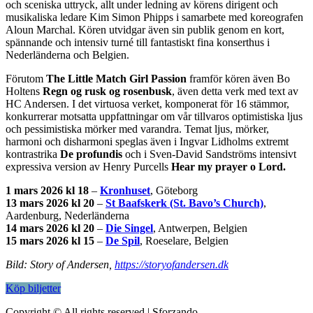
och sceniska uttryck, allt under ledning av körens dirigent och
musikaliska ledare Kim Simon Phipps i samarbete med koreografen
Aloun Marchal. Kören utvidgar även sin publik genom en kort,
spännande och intensiv turné till fantastiskt fina konserthus i
Nederländerna och Belgien.
Förutom
The Little Match Girl Passion
framför kören även Bo
Holtens
Regn og rusk og rosenbusk
, även detta verk med text av
HC Andersen. I det virtuosa verket, komponerat för 16 stämmor,
konkurrerar motsatta uppfattningar om vår tillvaros optimistiska ljus
och pessimistiska mörker med varandra. Temat ljus, mörker,
harmoni och disharmoni speglas även i Ingvar Lidholms extremt
kontrastrika
De profundis
och i Sven-David Sandströms intensivt
expressiva version av Henry Purcells
Hear my prayer o Lord.
1 mars 2026 kl 18
–
Kronhuset
, Göteborg
13 mars 2026 kl 20
–
St Baafskerk (St. Bavo’s Church)
,
Aardenburg, Nederländerna
14 mars 2026
kl 20
–
Die Singel
, Antwerpen, Belgien
15 mars 2026 kl 15
–
De Spil
, Roeselare, Belgien
Bild: Story of Andersen,
https://storyofandersen.dk
Köp biljetter
Copyright © All rights reserved
|
Sforzando